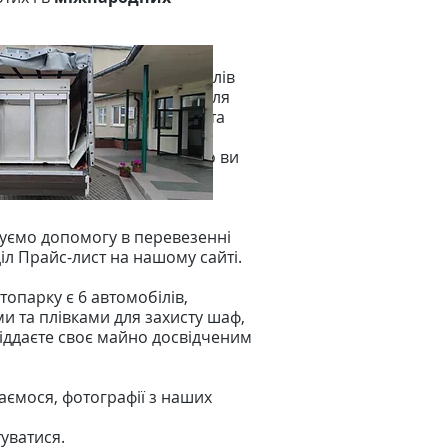
ортування меблів для жителів
лили ціна багажу в Щецині для
едметів меблів у межах міста
ається від 50 злотих. Якщо ви
е місце, щодня у нас є 6
овуємо допомогу в перевезенні
іл Прайс-лист на нашому сайті.
опарку є 6 автомобілів,
и та плівками для захисту шаф,
віддаєте своє майно досвідченим
аємося, фотографії з наших
туватися.