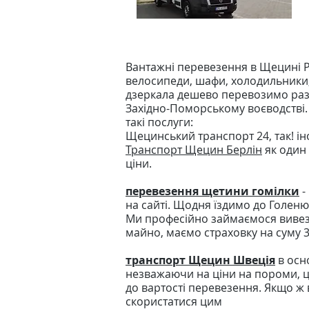
Вантажні перевезення в Щецині Po
велосипеди, шафи, холодильники, д
дзеркала дешево перевозимо раз
Західно-Поморському воєводстві
такі послуги:
Щецинський транспорт 24, так! ін
Транспорт Щецин Берлін
як один
ціни.
перевезення щетини гомілки
-
на сайті. Щодня їздимо до Голеню
Ми професійно займаємося вивезе
майно, маємо страховку на суму 3
транспорт Щецин Швеція
в осно
незважаючи на ціни на пороми, це
до вартості перевезення. Якщо ж
скористатися цим