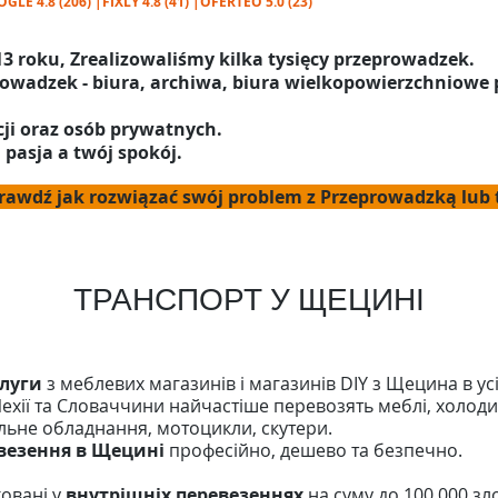
LE 4.8 (206) |FIXLY 4.8 (41) |OFERTEO 5.0 (23)
3 roku, Zrealizowaliśmy kilka tysięcy przeprowadzek.
owadzek - biura, archiwa, biura wielkopowierzchniowe
cji oraz osób prywatnych.
 pasja a twój spokój.
rawdź jak rozwiązać swój problem z Przeprowadzką lub
ТРАНСПОРТ У ЩЕЦИНІ
слуги
з меблевих магазинів і магазинів DIY з Щецина в усі 
 Чехії та Словаччини найчастіше перевозять меблі, холод
вельне обладнання, мотоцикли, скутери.
везення в Щецині
професійно, дешево та безпечно.
ховані у
внутрішніх перевезеннях
на суму до 100 000 зло