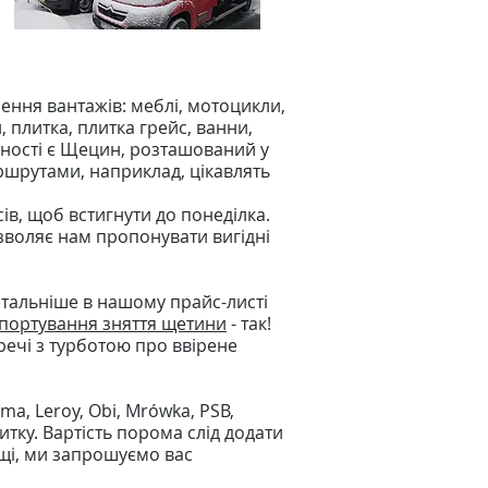
зення вантажів: меблі, мотоцикли,
 плитка, плитка грейс, ванни,
ності є Щецин, розташований у
шрутами, наприклад, цікавлять
ів, щоб встигнути до понеділка.
воляє нам пропонувати вигідні
етальніше в нашому прайс-листі
портування зняття щетини
- так!
ечі з турботою про ввірене
a, Leroy, Obi, Mrówka, PSB,
тку. Вартість порома слід додати
ьщі, ми запрошуємо вас