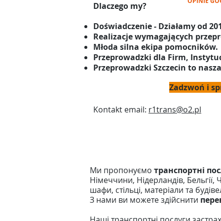
OPINIE GOOG
Dlaczego my?
Doświadczenie - Działamy od 201
Realizacje wymagających przepr
Młoda silna ekipa pomocników.
Przeprowadzki dla Firm, Instytu
Przeprowadzki Szczecin to nasza
Zadzwoń i sp
Kontakt email:
r1trans@o2.pl
Ми пропонуємо
транспортні по
Німеччини, Нідерландів, Бельгії,
шафи, стільці, матеріали та буді
З нами ви можете здійснити
пере
Наші транспортні послуги застра