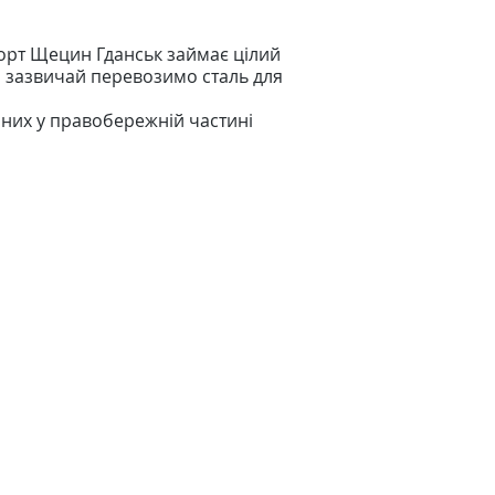
орт Щецин Гданськ займає цілий
ми зазвичай перевозимо сталь для
аних у правобережній частині