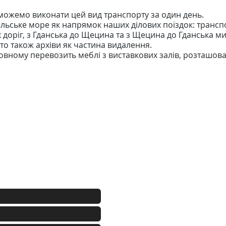
можемо виконати цей вид транспорту за один день.
ьське море як напрямок наших ділових поїздок: трансп
х доріг, з Гданська до Щецина та з Щецина до Гданська 
то також архіви як частина видалення.
новному перевозить меблі з виставкових залів, розташов