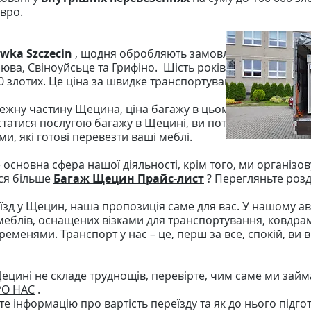
євро.
wka Szczecin
, щодня обробляють замовлення на трансп
нюва, Свіноуйсьце та Грифіно.
Шість років досвіду дозво
0 злотих. Це ціна за швидке транспортування окремих пр
ежну частину Щецина, ціна багажу в цьому випадку почин
атися послугою багажу в Щецині, ви потрапили в потрібн
и, які готові перевезти ваші меблі.
е основна сфера нашої діяльності, крім того, ми організ
ися більше
Багаж Щецин Прайс-лист
? Перегляньте розд
їзд у Щецин, наша пропозиція саме для вас. У нашому авт
еблів, оснащених візками для транспортування, ковдрам
еменями. Транспорт у нас – це, перш за все, спокій, ви 
ецині не складе труднощів, перевірте, чим саме ми займ
О НАС
.
е інформацію про вартість переїзду та як до нього підго