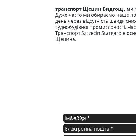
транспорт Щецин Бидгощ
, ми 
Дуже часто ми обираємо наше пол
день через відсутність швидкісни
суднобудівної промисловості. Час
Транспорт Szczecin Stargard в ос
Щецина.
зв'яжіться з нами