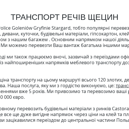
ТРАНСПОРТ РЕЧІВ ЩЕЦИН
lice Goleniów Gryfinie Stargard, тобто популярні переве
ивани, куточки, будівельні матеріали, гіпсокартон, клей,
ом з нашим багажем . Основним напрямком нашої діяль
. Ми можемо перевезти Ваш вантаж багатьма іншими мар
оді ми також працюємо вночі, зазвичай з переїздами офіс
 із найпоширеніших напрямків меблевого транспорту доз
 ціна транспорту на цьому маршруті всього 120 злотих, д
ва. Наша послуга, яку ми з гордістю виконуємо, це:
транс
ннями вже 5 років. Ми привозимо та перевозимо ваші р
0 000 євро.
вному перевозить будівельні матеріали з ринків Castoram
 все ще дуже вигідне напрямок через ціни на клей та пли
 ви зацікавилися переїздом до центральної частини Пол