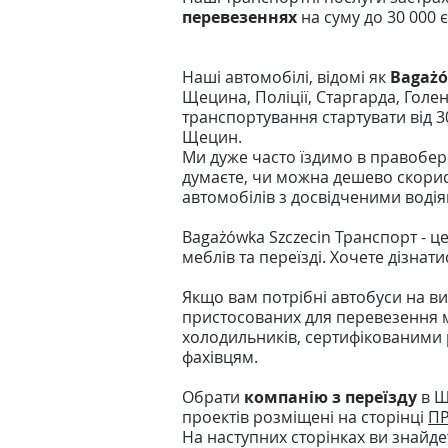
перевезеннях
на суму до 30 000 
Наші автомобілі, відомі як
Bagażó
Щецина, Поліції, Старгарда, Голе
транспортування стартувати від 3
Щецин.
Ми дуже часто їздимо в правобер
думаєте, чи можна дешево скорист
автомобілів з досвідченими водіям
Bagażówka Szczecin Транспорт - ц
меблів та переїзді. Хочете дізнат
Якщо вам потрібні автобуси на ви
пристосованих для перевезення м
холодильників, сертифікованими р
фахівцям.
Обрати
компанію з переїзду
в Щ
проектів розміщені на сторінці
ПР
На наступних сторінках ви знайдет