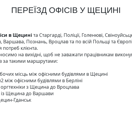
ПЕРЕЇЗД ОФІСІВ У ЩЕЦИНІ
іси в Щецині
та Старгарді, Поліції, Голенюві, Свіноуйсь
, Варшава, Познань, Вроцлав та по всій Польщі та Європі
я потреб клієнта.
носимо на вихідні, щоб не заважати працівникам викону
в за такими маршрутами:
обочих місць між офісними будівлями в Щецині
 між офісними будівлями в Берліні
 оргтехніки з Щецина до Вроцлава
в із Щецина до Варшави
 Щецин-Гданськ