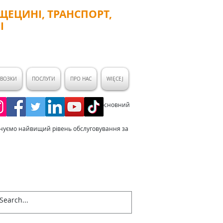
ЩЕЦИНІ, ТРАНСПОРТ,
І
ЕВОЗКИ
ПОСЛУГИ
ПРО НАС
WIĘCEJ
 як багажне таксі. Щецин – це наш основний
ордоном.
понуємо найвищий рівень обслуговування за