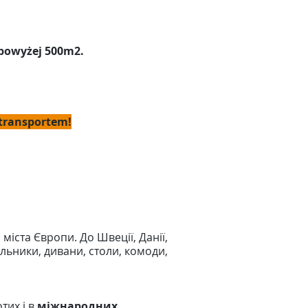
 powyżej 500m2.
 transportem!
міста Європи. До Швеції, Данії,
ильники, дивани, столи, комоди,
тих і в
міжнародних