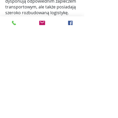
dysponują odpowiednim zapleczem
transportowym, ale także posiadają
szeroko rozbudowaną logistykę.
Skontaktuj się z nami
R1 Trans / Przeprowadzki /
Bagażówki / Transport Szczecin