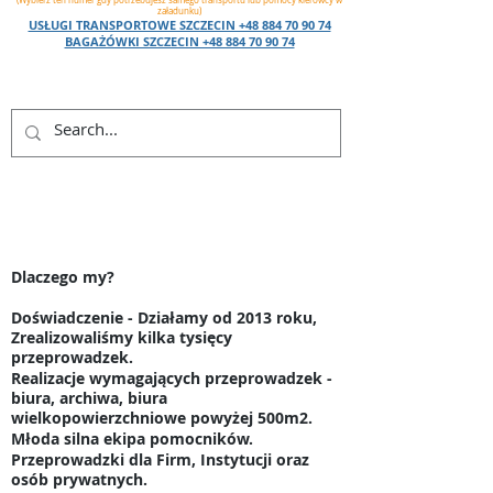
(Wybierz ten numer gdy potrzebujesz samego transportu lub pomocy kierowcy w
załadunku)
USŁUGI TRANSPORTOWE SZCZECIN +48 884 70 90 74
BAGAŻÓWKI SZCZECIN +48 884 70 90 74
OPINIE GOOGLE 4.8 (206) |FIXLY 4.8 (41)
|OFERTEO 5.0 (23)
Dlaczego my?
Doświadczenie - Działamy od 2013 roku,
Zrealizowaliśmy kilka tysięcy
przeprowadzek.
Realizacje wymagających przeprowadzek -
biura, archiwa, biura
wielkopowierzchniowe powyżej 500m2.
Młoda silna ekipa pomocników.
Przeprowadzki dla Firm, Instytucji oraz
osób prywatnych.